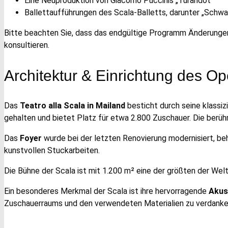
Eine Neuproduktion von Giacomo Puccinis „Turandot“
Ballettaufführungen des Scala-Balletts, darunter „Schw
Bitte beachten Sie, dass das endgültige Programm Änderungen u
konsultieren.
Architektur & Einrichtung des O
Das
Teatro alla Scala in Mailand
besticht durch seine klassiz
gehalten und bietet Platz für etwa 2.800 Zuschauer. Die ber
Das
Foyer
wurde bei der letzten Renovierung modernisiert, be
kunstvollen Stuckarbeiten.
Die Bühne der Scala ist mit 1.200 m² eine der größten der Welt
Ein besonderes Merkmal der Scala ist ihre hervorragende
Akus
Zuschauerraums und den verwendeten Materialien zu verdanke