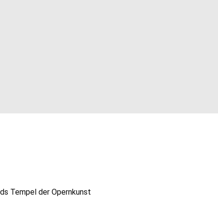
pel der Opernkunst
ands Tempel der Opernkunst