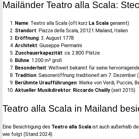
Mailänder Teatro alla Scala: Ste
Name
: Teatro alla Scala (oft kurz
La Scala
genannt)
Standort
: Piazza della Scala, 20121 Mailand, Italien
Eröffnung
: 3. August 1778
Architekt
: Giuseppe Piermarini
Zuschauerkapazität
: ca. 2.800 Plätze
Bühne
: 1.200 m² groß
Besonderheit
: Weltweit bekannt für seine hervorragen
Tradition
: Saisoneröffnung traditionell am 7. Dezember 
Berühmte Uraufführungen
: Werke von Verdi, Puccini, Be
Aktueller Musikdirektor
:
Riccardo Chailly
(seit 2015)
Teatro alla Scala in Mailand besic
Eine Besichtigung des
Teatro alla Scala
ist auch außerhalb d
wie folgt (Stand 2024):