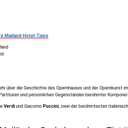
e Mailand-Hotel-Tipps
nd
e mehr über die Geschichte des Opernhauses und der Opernkunst i
artituren und persönlichen Gegenständen berühmter Komponist
pe
Verdi
und Giacomo
Puccini
, zwei der berühmtesten italienis